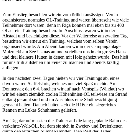
Zum Einstieg besuchten wir ein vom örtlich ansässigen Verein
organisiertes, normales OL-Training und waren überrascht wie viele
Teilnehmer dort waren, denn in Riga können mal eben bis zu 400
OL-er ein Training besuchen. Im Anschluss waren wir in der
Altstadt und besichtigten diese. Vor der Weiterreise am zweiten Tag
besuchten wir erneut ein Training, welches vom selben Verein
organisiert wurde. Am Abend kamen wir in der Campinganlage
Muiznieki am See Usmas an und verteilten uns in ein großes Haus
und drei kleinere Hütten in denen mit Holz geheizt wurde. Das hieß
für uns früh aufstehen um Feuer zu machen und abends kräftig
auflegen.
In den nächsten zwei Tagen hielten wir vier Trainings ab, eines
davon waren Staffelstarts, welches uns viel Spaß machte. Am
Donnerstag den 6.4. brachen wir auf nach Ventspils (Windau) wo
wir bei einem ziemlich coolen Höhenlinien-OL teilwiese am Strand
entlang gerannt sind und im Anschluss eine Stadtbesichtigung
gemacht hatten. Danach hatten sich die H16er ein siegreiches
Rennen mit Lukas Schuhmann geliefert.
Am Tag darauf mussten die Trainer auf die lang geplante Bahn des
verkehrte-Welt-OL, bei dem sie sich in Zweier- und Dreierketten
durch den lettischen Sumpf kämpften. Den Rest des Tages